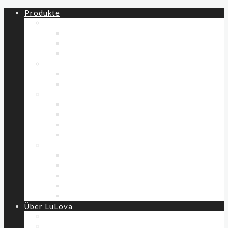
Produkte
All
New Drop / 02
% Last Drop! %
Einzelteile
Kinder (86-152)
Hosen
Westen
Erwachsene
Schals & Tücher
Hosen
Oberteile
Westen
Accessoires
Schals & Tücher
Geschenkbeutel
Taschen
Handtücher
Decken
Über LuLova
Unsere Werte
Unsere Materialien