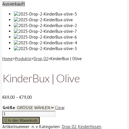
Ausverkauft
Home
>
Produkte
>
Drop 02
>
KinderBux | Olive
KinderBux | Olive
Preisspanne:
€
69,00
–
€
79,00
€69,00
Größe
Clear
bis
KinderBux
€79,00
|
In den Warenkorb
Olive
Artikelnummer:
n. v.
Kategorien:
Drop 02
,
KinderHosen