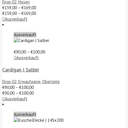
Drop 02
,
Hosen
Preisspanne:
€
159,00
–
€
169,00
€159,00
Preisspanne:
€
159,00
–
€
169,00
bis
€159,00
Ausverkauft
€169,00
bis
€169,00
Ausverkauft
Preisspanne:
€
90,00
–
€
100,00
€90,00
Ausverkauft
bis
€100,00
Cardigan | Salbei
Drop 02
,
Erwachsene
,
Oberteile
Preisspanne:
€
90,00
–
€
100,00
€90,00
Preisspanne:
€
90,00
–
€
100,00
bis
€90,00
Ausverkauft
€100,00
bis
€100,00
Ausverkauft