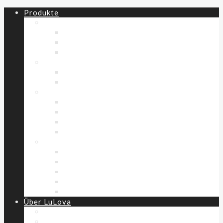
Produkte
All
New Drop / 02
% Last Drop! %
Einzelteile
Kinder (86-152)
Hosen
Westen
Erwachsene
Schals & Tücher
Hosen
Oberteile
Westen
Accessoires
Schals & Tücher
Geschenkbeutel
Taschen
Handtücher
Decken
Über LuLova
Unsere Werte
Unsere Materialien